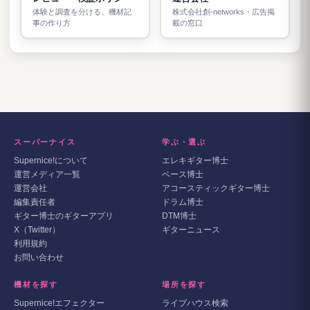
体験と調査を分ける、機材記
株式会社創-networks・広告掲
事の作り方
載の窓口
スーパーナイス
学ぶ・選ぶ
Supernice!について
エレキギター博士
運営メディア一覧
ベース博士
運営会社
アコースティックギター博士
編集責任者
ドラム博士
ギター博士のギターアプリ
DTM博士
X（Twitter）
ギターニュース
利用規約
お問い合わせ
機材を探す
場所を探す
Supernice!エフェクター
ライブハウス検索