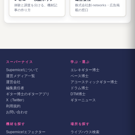
体験と調査を分ける、機材記
株式会社創-networks・広告掲
事の作り方
載の窓口
スーパーナイス
学ぶ・選ぶ
Supernice!について
エレキギター博士
運営メディア一覧
ベース博士
運営会社
アコースティックギター博士
編集責任者
ドラム博士
ギター博士のギターアプリ
DTM博士
X（Twitter）
ギターニュース
利用規約
お問い合わせ
機材を探す
場所を探す
Supernice!エフェクター
ライブハウス検索